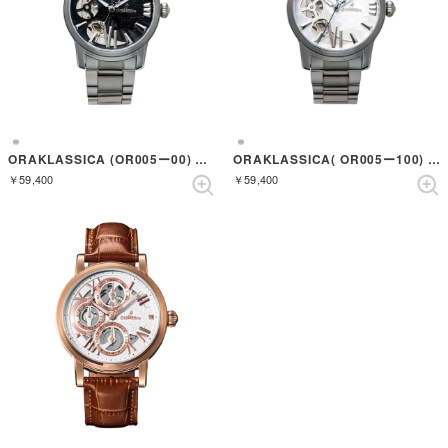
ORAKLASSICA (OR005ー00) （SILVER/BLACK）
ORAKLASSICA( OR005ー100) （SILVER/NAVY）
￥59,400
￥59,400