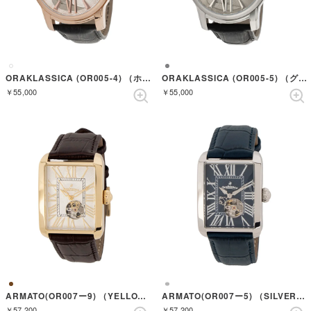
ORAKLASSICA (OR005-4) （ホワイト）
ORAKLASSICA (OR005-5) （グレー）
￥55,000
￥55,000
ARMATO(OR007ー9) （YELLOWGOLD/BROWN）
ARMATO(OR007ー5) （SILVER/NAVY）
￥57,200
￥57,200