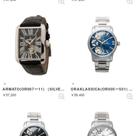
ARMATO(OR007ー11) （SILVER/BLACK）
ORAKLASSICA(OR005ー501) （SILVER/SILVER）
￥57,200
￥59,400