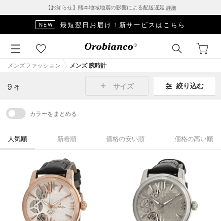
【お知らせ】熊本地域地震の影響による配送遅延
詳細
最短翌日お届け！新サービスはこちら
NEW
メンズファッション
メンズ 腕時計
9
絞り込む
サイズ
件
カラーをまとめる
人気順
新着順
価格の安い順
価格の高い順