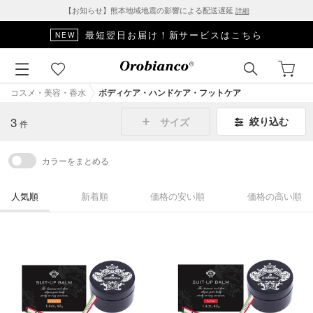
【お知らせ】熊本地域地震の影響による配送遅延
詳細
最短翌日お届け！新サービスはこちら
NEW
コスメ・美容・香水
ボディケア・ハンドケア・フットケア
3
絞り込む
サイズ
件
カラーをまとめる
人気順
新着順
価格の安い順
価格の高い順