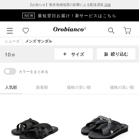
【お知らせ】熊本地域地震の影響による配送遅延
詳細
最短翌日お届け！新サービスはこちら
NEW
シューズ
メンズ サンダル
10
絞り込む
サイズ
件
カラーをまとめる
人気順
新着順
価格の安い順
価格の高い順