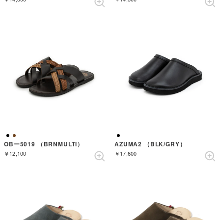
OBー5019 （BRNMULTI）
AZUMA2 （BLK/GRY）
￥12,100
￥17,600