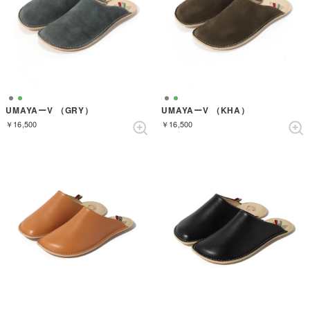
UMAYAーV （GRY）
UMAYAーV （KHA）
￥16,500
￥16,500