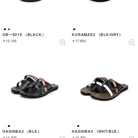
OBー5019 （BLACK）
KURAMAE2 （BLK/GRY）
￥12,100
￥17,600
HASHIBA2 （BLK）
HASHIBA2 （WHT/BLK）
￥14,300
￥14,300