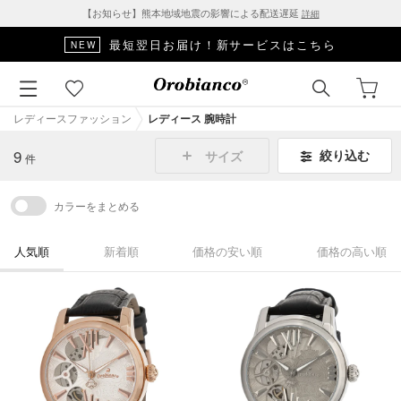
【お知らせ】熊本地域地震の影響による配送遅延
詳細
最短翌日お届け！新サービスはこちら
NEW
レディースファッション
レディース 腕時計
9
絞り込む
サイズ
件
カラーをまとめる
人気順
新着順
価格の安い順
価格の高い順