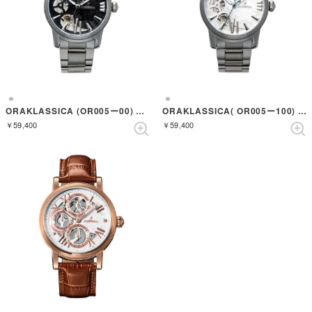
ORAKLASSICA (OR005ー00) （SILVER/BLACK）
ORAKLASSICA( OR005ー100) （SILVER/NAVY）
￥59,400
￥59,400