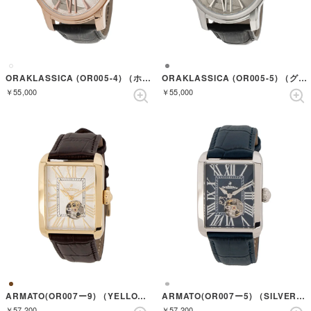
ORAKLASSICA (OR005-4) （ホワイト）
ORAKLASSICA (OR005-5) （グレー）
￥55,000
￥55,000
ARMATO(OR007ー9) （YELLOWGOLD/BROWN）
ARMATO(OR007ー5) （SILVER/NAVY）
￥57,200
￥57,200