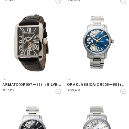
ARMATO(OR007ー11) （SILVER/BLACK）
ORAKLASSICA(OR005ー501) （SILVER/SILVER）
￥57,200
￥59,400