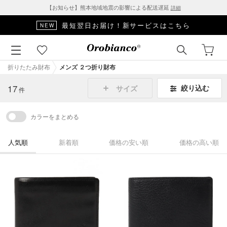
【お知らせ】熊本地域地震の影響による配送遅延
詳細
最短翌日お届け！新サービスはこちら
NEW
折りたたみ財布
メンズ ２つ折り財布
17
絞り込む
サイズ
件
カラーをまとめる
人気順
新着順
価格の安い順
価格の高い順