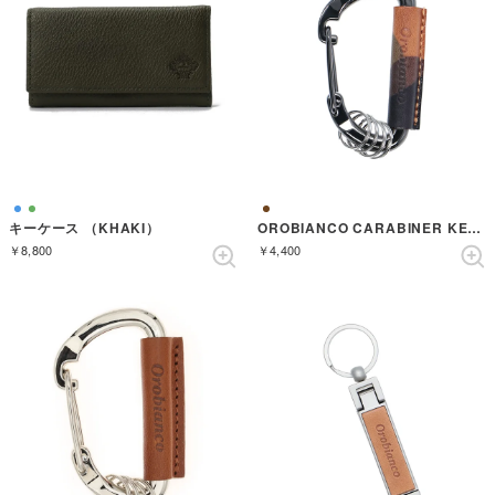
キーケース （KHAKI）
OROBIANCO CARABINER KEYRING ORKYー004 MCA （CAMO-CAMEL）
￥8,800
￥4,400