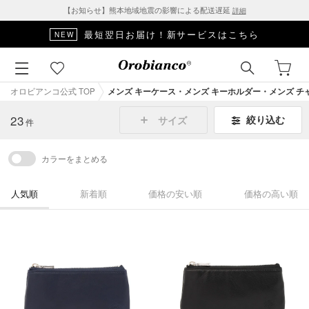
【お知らせ】熊本地域地震の影響による配送遅延
詳細
□■SALE対象アイテムはこちら■□
オロビアンコ公式 TOP
メンズ キーケース・メンズ キーホルダー・メンズ チ
23
絞り込む
サイズ
件
カラーをまとめる
人気順
新着順
価格の安い順
価格の高い順