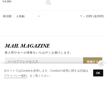
￥9,900
表示順 :
1 ～ 23件 (全23件)
MAIL MAGAZINE
新入荷やセール情報をいちはやくお届けします。
登録する
当サイトではCookieを使用します。Cookieの使用に関する詳細は「
※「登録する」ボタンをクリックすると、
利用規約
、
プライバシー規約
に同
OK
意したものとみなします
プライバシー規約
」をご覧ください。
CATEGORY
バッグ