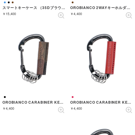
スマートキーケース （35Dブラウン）
OROBIANCO 2WAYキーホルダー CA ORKYー005CA （CAMEL）
￥15,400
￥4,400
OROBIANCO CARABINER KEYRING ORKYー004 MBK （CAMO-BLACK）
OROBIANCO CARABINER KEYRING ORKYー004 RD （RED）
￥4,400
￥4,400