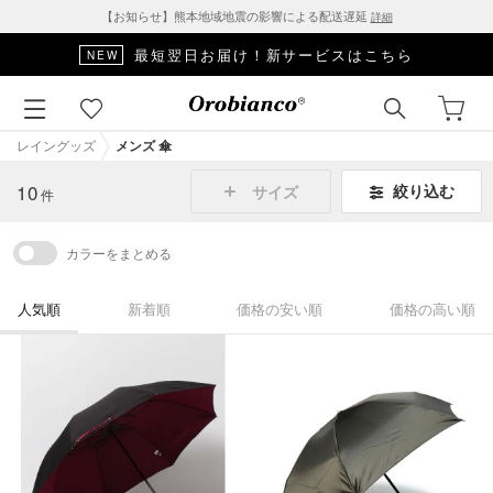
【お知らせ】熊本地域地震の影響による配送遅延
詳細
最短翌日お届け！新サービスはこちら
NEW
レイングッズ
メンズ 傘
10
絞り込む
サイズ
件
カラーをまとめる
人気順
新着順
価格の安い順
価格の高い順