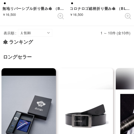
無地リバーシブル折り畳み傘 （BLACK/YELLOW）
コロナロゴ総柄折り畳み傘 （BLACK）
￥16,500
￥16,500
表示順 :
1 ～ 10件 (全10件)
傘 ランキング