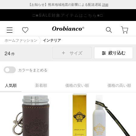
【お知らせ】熊本地域地震の影響による配送遅延
詳細
□■SALE対象アイテムはこちら■□
ホームファッション
インテリア
24
絞り込む
サイズ
件
カラーをまとめる
人気順
新着順
価格の安い順
価格の高い順