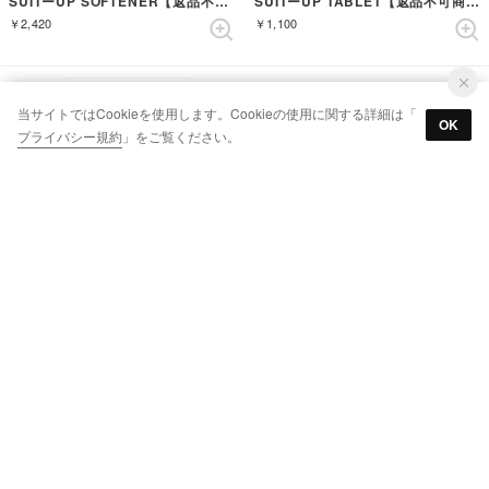
SUITーUP SOFTENER【返品不可商品】 （AZZURRO）
SUITーUP TABLET【返品不可商品】 （AZZURRO）
￥2,420
￥1,100
表示順 :
1 ～ 24件 (全24件)
当サイトではCookieを使用します。Cookieの使用に関する詳細は「
インテリア ランキング
OK
プライバシー規約
」をご覧ください。
MAIL MAGAZINE
新入荷やセール情報をいちはやくお届けします。
登録する
※「登録する」ボタンをクリックすると、
利用規約
、
プライバシー規約
に同
意したものとみなします
CATEGORY