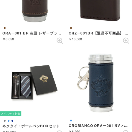
ORAー001 BR 灰皿 レザーブラウン （BROWN）
ORZー001BR【返品不可商品】 （BROWN）
￥6,050
￥16,500
ノベルティ対象
OROBIANCO ORAー001 NV ハイザラ レザーネイビー （NAVY）
ネクタイ・ボールペンBOXセット ストライプ （グレー）
￥6,050
￥13,200