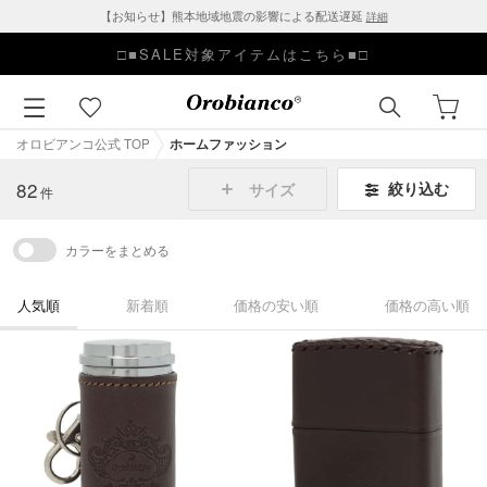
【お知らせ】熊本地域地震の影響による配送遅延
詳細
□■SALE対象アイテムはこちら■□
オロビアンコ公式 TOP
ホームファッション
82
絞り込む
サイズ
件
カラーをまとめる
人気順
新着順
価格の安い順
価格の高い順