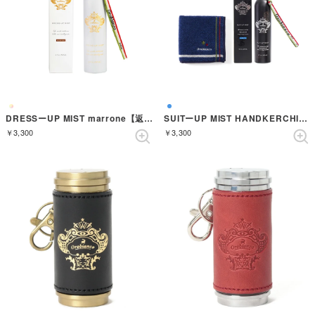
DRESSーUP MIST marrone【返品不可商品】 （MARRONE）
SUITーUP MIST HANDKERCHIEF GIFT SET【返品不可商品】 （AZZURRO）
￥3,300
￥3,300