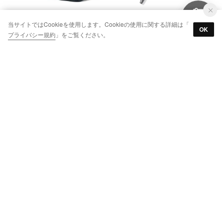
ORZー001 NV ZIPPO【返品不可商品】 （NAVY）
フレッチャボールペン （ライトグリーン）
当サイトではCookieを使用します。Cookieの使用に関する詳細は「
OK
￥16,500
￥3,300
プライバシー規約
」をご覧ください。
フレッチャボールペン （ガンメタル）
フレッチャボールペン （ライトブルー）
￥3,300
￥3,300