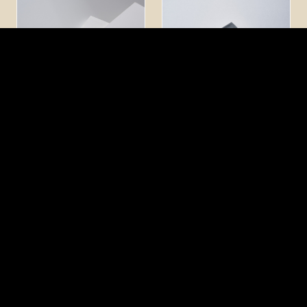
MONEY CLIP
BUSINESS SOCKS SET
￥3,850（税込）
￥2,200（税込）