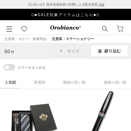
【お知らせ】熊本地域地震の影響による配送遅延
詳細
□■SALE対象アイテムはこちら■□
文房具・ホビー・各種用品
文房具・ステーショナリー
50
絞り込む
サイズ
件
カラーをまとめる
人気順
新着順
価格の安い順
価格の高い順