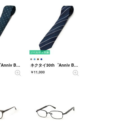
ノベルティ対象
ネクタイ30th゜Anniv BOX 小紋 （ターコイズ）
ネクタイ30th゜Anniv BOX ストライプ （ダークネイビー）
￥11,000