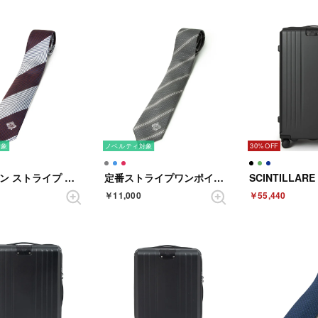
対象
ノベルティ対象
30%
ヘリンボン ストライプ （ワイン）
定番ストライプワンポイント （グレー）
￥11,000
￥55,440