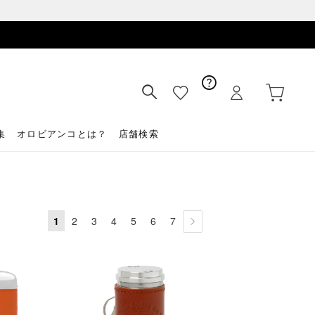
集
オロビアンコとは？
店舗検索
1
2
3
4
5
6
7