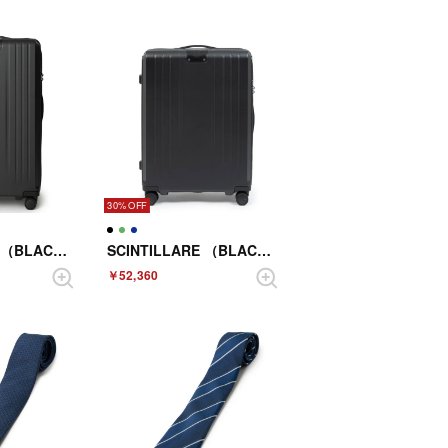
30%
SCINTILLARE （BLACK）
SCINTILLARE （BLACK）
￥52,360