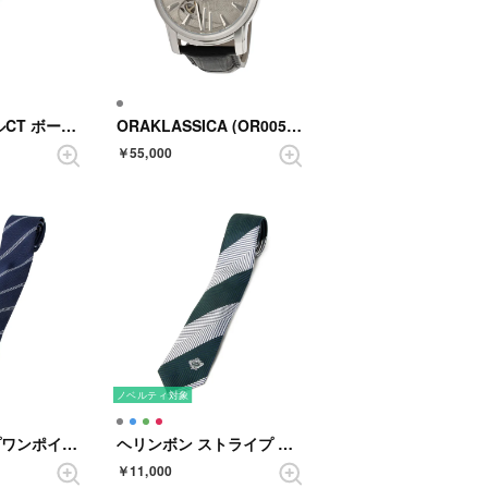
ロトロ キャメルCT ボールペン
ORAKLASSICA (OR005-5) （グレー）
￥55,000
ノベルティ対象
定番ストライプワンポイント （青）
ヘリンボン ストライプ （ダークグリーン）
￥11,000