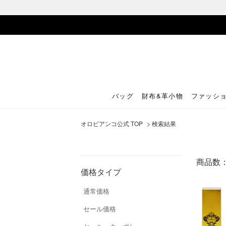
バッグ
財布&革小物
ファッシ
オロビアンコ公式 TOP
> 検索結果
商品数
価格タイプ
通常価格
セール価格