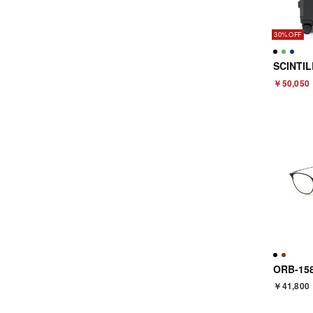
30%
￥50,050
￥41,800