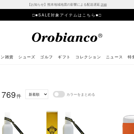
【お知らせ】熊本地域地震の影響による配送遅延
詳細
□■SALE対象アイテムはこちら■□
ョン雑貨
シューズ
ゴルフ
ギフト
コレクション
ニュース
特
769
カラーをまとめる
：
件