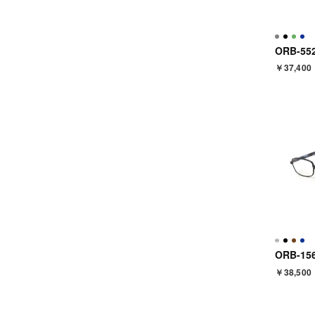
￥37,400
￥38,500