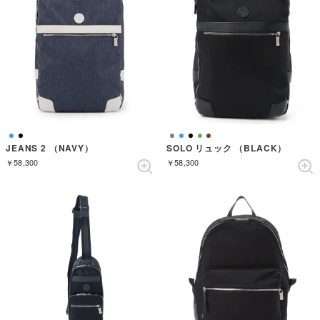
JEANS 2 （NAVY）
SOLO リュック （BLACK）
￥58,300
￥58,300