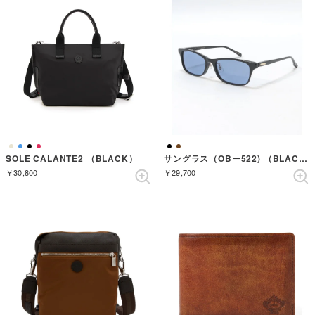
SOLE CALANTE2 （BLACK）
サングラス（OBー522) （BLACK/BLACK）
￥30,800
￥29,700