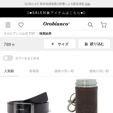
【お知らせ】熊本地域地震の影響による配送遅延
詳細
□■SALE対象アイテムはこちら■□
オロビアンコ公式 TOP
検索結果
769
絞り込む
サイズ
件
カラーをまとめる
人気順
新着順
価格の安い順
価格の高い順