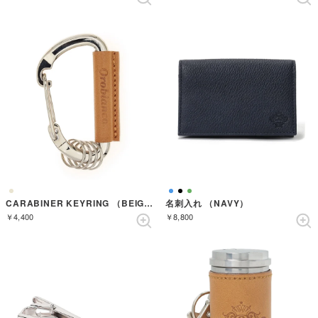
CARABINER KEYRING （BEIGE）
名刺入れ （NAVY）
￥4,400
￥8,800