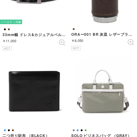
ノベルティ対象
ORAー001 BR 灰皿 レザーブラウン （BROWN）
33mm幅 ドレス&カジュアルベルト （BLACK）
￥6,050
￥11,000
HOT
HOT
二つ折り財布 （BLACK）
SOLO ビジネスバッグ （GRAY）