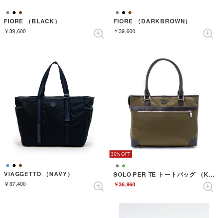
FIORE （BLACK）
FIORE （DARKBROWN）
￥39,600
￥39,600
30%
VIAGGETTO （NAVY）
SOLO PER TE トートバッグ （KHAKI）
￥37,400
￥36,960