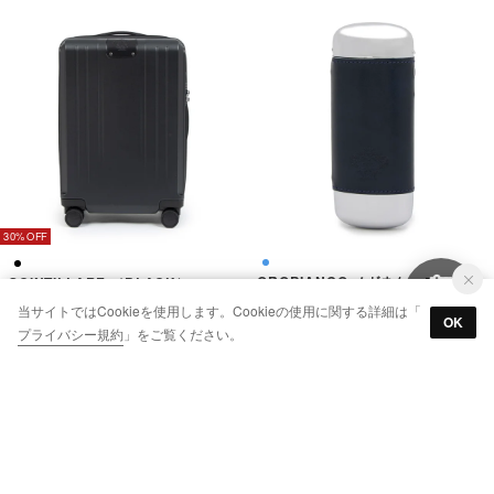
30%
OROBIANCO メガネケース NV OBGCー011NV （NAVY）
SCINTILLARE （BLACK）
￥9,350
￥47,740
当サイトではCookieを使用します。Cookieの使用に関する詳細は「
OK
プライバシー規約
」をご覧ください。