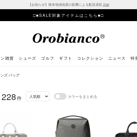
【お知らせ】熊本地域地震の影響による配送遅延
詳細
□■SALE対象アイテムはこちら■□
ョン雑貨
シューズ
ゴルフ
ギフト
コレクション
ニュース
特
ンズ バッグ
228
カラーをまとめる
：
件