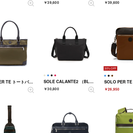
￥39,600
￥39,600
30%
SOLE CALANTE2 （BLACK）
SOLO PER TE トートバッグ （KHAKI）
￥30,800
￥26,950