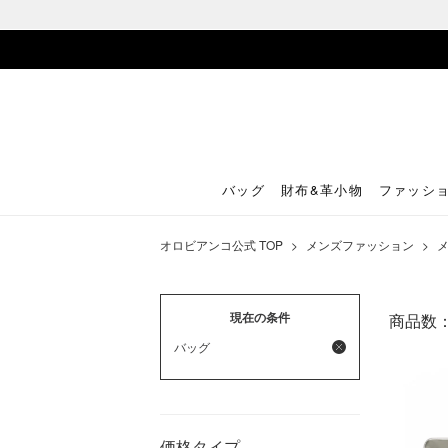
バッグ
財布&革小物
ファッシ
オロビアンコ公式 TOP
>
メンズファッション
>
メ
現在の条件
商品数
バッグ
価格タイプ