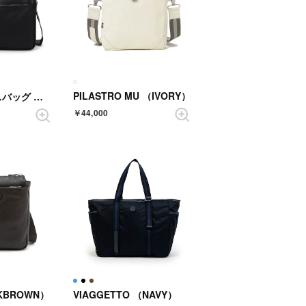
PILASTRO MU （IVORY）
SOLO ビジネスバッグ （BLACK）
￥44,000
RKBROWN）
VIAGGETTO （NAVY）