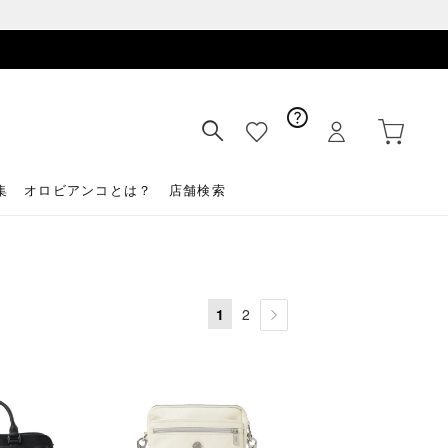
集
オロビアンコとは？
店舗検索
1
2