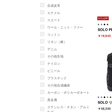
合成皮革
エナメル
51%
スエード
ウール・ニット・ファー
コットン
￥19,943
リネン（麻）
デニム
その他生地
ナイロン
ビニール
プラスチック
その他合成繊維
カーボン・ポリカーボネート
貴金属
ステンレス・チタン・アルミ
￥58,300
など