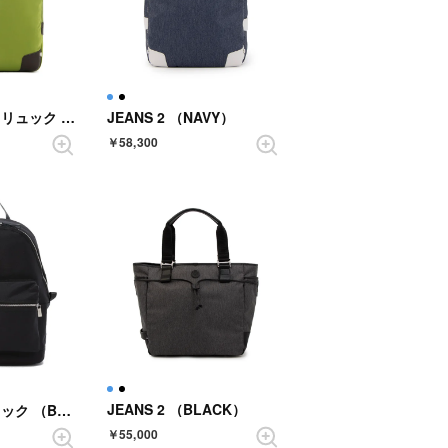
SOLO PER TE リュック （LEAF GREEN）
JEANS 2 （NAVY）
￥58,300
JEANS 2 （BLACK）
PIONIERE リュック （BLACK）
￥55,000