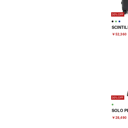
30%
￥52,360
30%
￥28,490