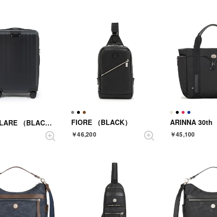
FIORE （BLACK）
SCINTILLARE （BLACK）
￥46,200
￥45,100