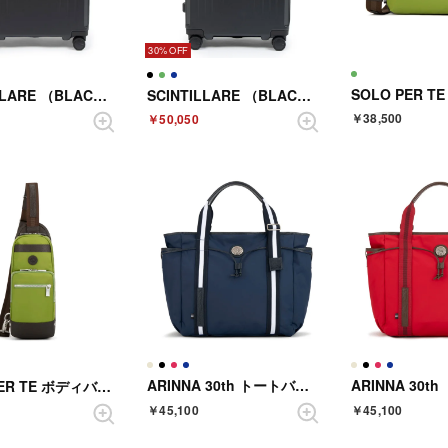
30%
SCINTILLARE （BLACK）
SCINTILLARE （BLACK）
￥38,500
￥50,050
ARINNA 30th トートバック （NAVY）
SOLO PER TE ボディバック （LEAF GREEN）
￥45,100
￥45,100