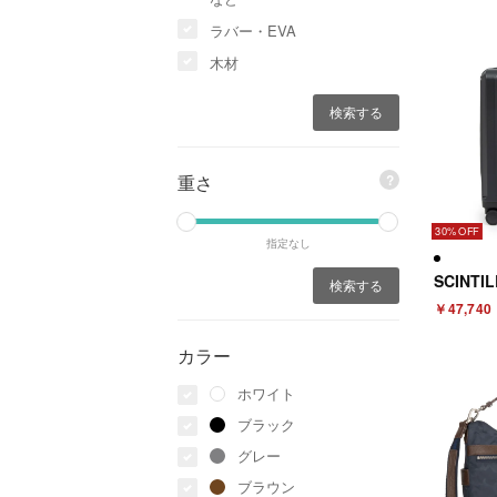
ラバー・EVA
木材
重さ
?
30%
指定なし
￥47,740
カラー
ホワイト
ブラック
グレー
ブラウン