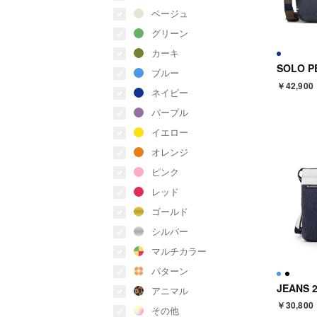
ベージュ
グリーン
カーキ
ブルー
￥42,900
ネイビー
パープル
イエロー
オレンジ
ピンク
レッド
ゴールド
シルバー
マルチカラー
パターン
JEANS 
アニマル
￥30,800
その他