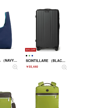
30%
PORTEGGERA （NAVY／BLUE）
SCINTILLARE （BLACK）
￥55,440