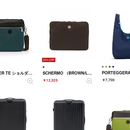
30%
SOLO PER TE ショルダーバッグ （SEABLUE）
SCHERMO （BROWN/LIGHTBROWN）
￥7,700
￥12,320